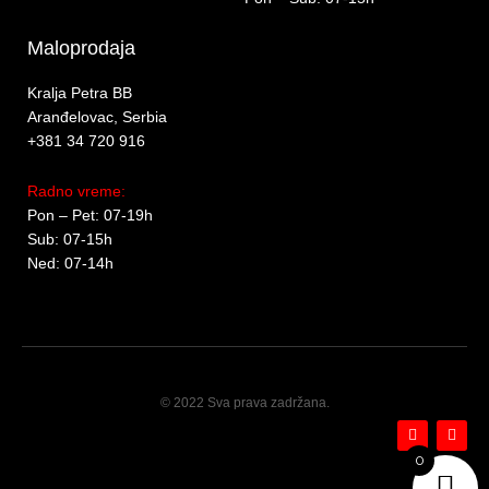
Maloprodaja
Kralja Petra BB
Aranđelovac, Serbia
+381 34 720 916
Radno vreme:
Pon – Pet: 07-19h
Sub: 07-15h
Ned: 07-14h
© 2022 Sva prava zadržana.
F
I
a
n
c
s
0
e
t
b
a