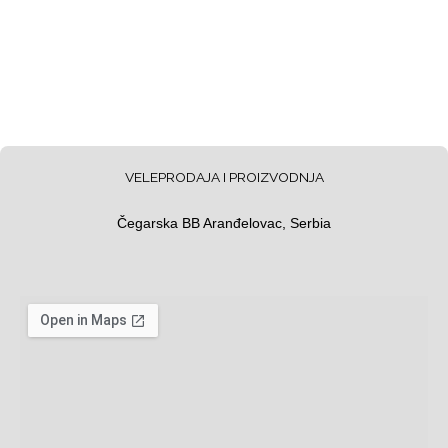
VELEPRODAJA I PROIZVODNJA
Čegarska BB Aranđelovac, Serbia