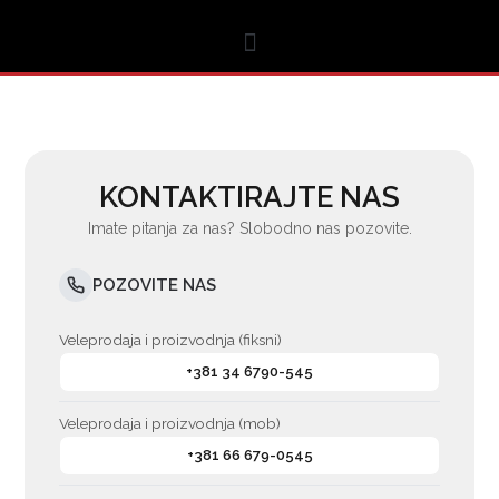
Пређи
на
садржај
KONTAKTIRAJTE NAS
Imate pitanja za nas? Slobodno nas pozovite.
POZOVITE NAS
Veleprodaja i proizvodnja (fiksni)
+381 34 6790-545
Veleprodaja i proizvodnja (mob)
+381 66 679-0545