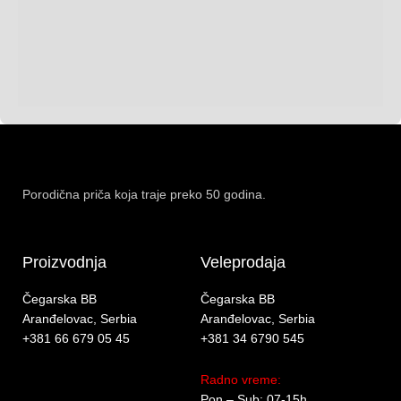
Porodična priča koja traje preko 50 godina.
Proizvodnja
Veleprodaja
Čegarska BB
Čegarska BB
Aranđelovac, Serbia
Aranđelovac, Serbia
+381 66 679 05 45
+381 34 6790 545
Radno vreme:
Pon – Sub: 07-15h