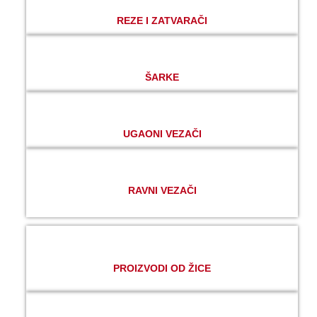
REZE I ZATVARAČI
ŠARKE
UGAONI VEZAČI
RAVNI VEZAČI
PROIZVODI OD ŽICE