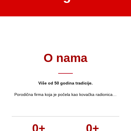
O nama
Više od 50 godina tradicije.
Porodična firma koja je počela kao kovačka radionica…
0
+
0
+