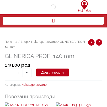
Пређи
на
садржај
GLINERICA
PROFI
140
Почетна
/
Shop
/
Nekategorizovano
/ GLINERICA PROFI
mm
140 mm
количина
GLINERICA PROFI 140 mm
149.00
рсд
-
+
Додај у корпу
Категорија:
Nekategorizovano
Повезани производи