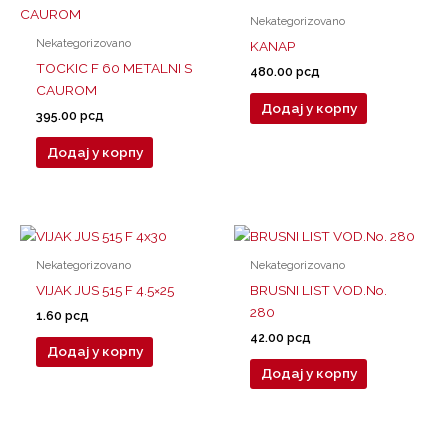
Nekategorizovano
Nekategorizovano
KANAP
TOCKIC F 60 METALNI S
480.00
рсд
CAUROM
Додај у корпу
395.00
рсд
Додај у корпу
Nekategorizovano
Nekategorizovano
VIJAK JUS 515 F 4.5×25
BRUSNI LIST VOD.No.
280
1.60
рсд
42.00
рсд
Додај у корпу
Додај у корпу