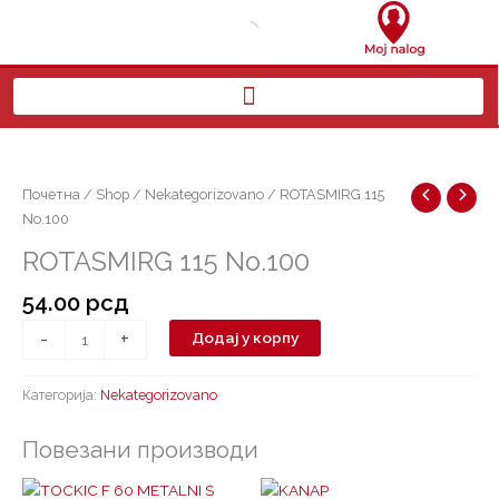
Пређи
на
садржај
ROTASMIRG
115
No.100
Почетна
/
Shop
/
Nekategorizovano
/ ROTASMIRG 115
количина
No.100
ROTASMIRG 115 No.100
54.00
рсд
-
+
Додај у корпу
Категорија:
Nekategorizovano
Повезани производи