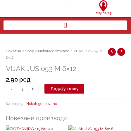
Пређи
на
садржај
VIJAK
JUS
053
Почетна
/
Shop
/
Nekategorizovano
/ VIJAK JUS 053 M
M
6×12
6x12
VIJAK JUS 053 M 6×12
количина
2.90
рсд
-
+
Додај у корпу
Категорија:
Nekategorizovano
Повезани производи