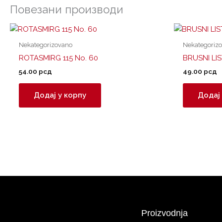
Повезани производи
Nekategorizovano
Nekategoriz
ROTASMIRG 115 No. 60
BRUSNI LI
54.00
рсд
49.00
рсд
Додај у корпу
Додај 
Proizvodnja