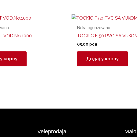
ovano
Nekategorizovano
ST VOD.No.1000
TOCKIC F 50 PVC SA VIJKO
85.00
рсд
у корпу
Додај у корпу
Veleprodaja
Malo