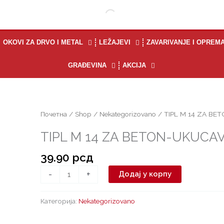
OKOVI ZA DRVO I METAL
LEŽAJEVI
ZAVARIVANJE I OPREM
GRAĐEVINA
AKCIJA
TIPL
Почетна
/
Shop
/
Nekategorizovano
/ TIPL M 14 ZA BE
M
TIPL M 14 ZA BETON-UKUCA
14
ZA
39.90
рсд
BETON-
UKUCAVAJUCI
-
+
Додај у корпу
количина
Категорија:
Nekategorizovano