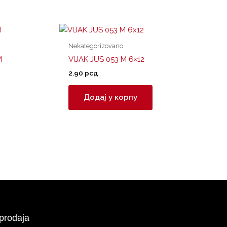
Nekategorizovano
M
VIJAK JUS 053 M 6×12
2.90
рсд
Додај у корпу
prodaja