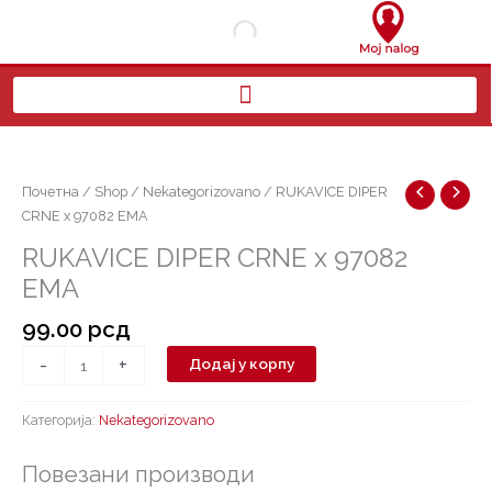
Пређи
на
садржај
RUKAVICE
DIPER
CRNE
Почетна
/
Shop
/
Nekategorizovano
/ RUKAVICE DIPER
x
CRNE x 97082 EMA
97082
RUKAVICE DIPER CRNE x 97082
EMA
EMA
количина
99.00
рсд
-
+
Додај у корпу
Категорија:
Nekategorizovano
Повезани производи