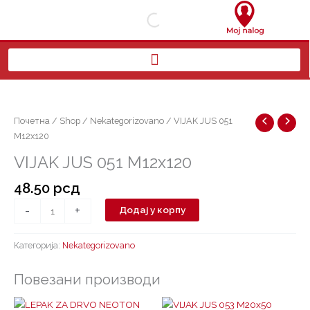
Пређи
на
садржај
VIJAK
JUS
051
Почетна
/
Shop
/
Nekategorizovano
/ VIJAK JUS 051
M12x120
M12x120
количина
VIJAK JUS 051 M12x120
48.50
рсд
-
+
Додај у корпу
Категорија:
Nekategorizovano
Повезани производи