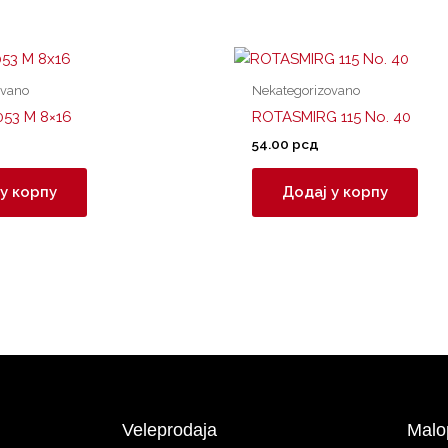
ovano
Nekategorizovano
053 M 8×16
ROTASMIRG 115 No. 40
54.00
рсд
у корпу
Додај у корпу
Veleprodaja
Malo