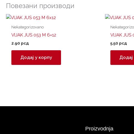
Повезани производи
Nekategorizovano
Nekategoriz
VIJAK JUS 053 M 6×12
VIJAK JUS 
2.90
рсд
5.50
рсд
Додај у корпу
Додај 
Proizvodnja