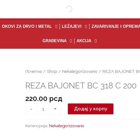
OKOVI ZA DRVO I METAL
LEŽAJEVI
ZAVARIVANJE I OPREM
GRAĐEVINA
AKCIJA
REZA
Почетна
/
Shop
/
Nekategorizovano
/ REZA BAJONET BC
BAJONET
REZA BAJONET BC 318 C 200
BC
318
220.00
рсд
C
200
-
+
Додај у корпу
количина
Категорија:
Nekategorizovano