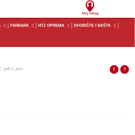
A
FARBARA
HTZ OPREMA
DVORIŠTE I BAŠTA
 318 C 200