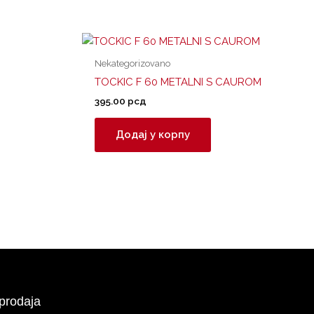
Nekategorizovano
TOCKIC F 60 METALNI S CAUROM
395.00
рсд
Додај у корпу
prodaja