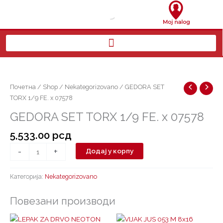
Пређи
на
садржај
GEDORA
SET
TORX
Почетна
/
Shop
/
Nekategorizovano
/ GEDORA SET
1/9
TORX 1/9 FE. x 07578
FE.
GEDORA SET TORX 1/9 FE. x 07578
x
07578
5,533.00
рсд
количина
-
+
Додај у корпу
Категорија:
Nekategorizovano
Повезани производи