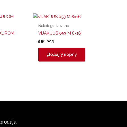
Nekategorizovano
CAUROM
VIJAK JUS 053 M 8×16
5.50
рсд
Додај у корпу
prodaja