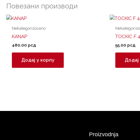
Повезани производи
Nekategorizovano
Nekategoriz
KANAP
TOCKIC F 
480.00
рсд
55.00
рсд
Додај у корпу
Додај 
Proizvodnja