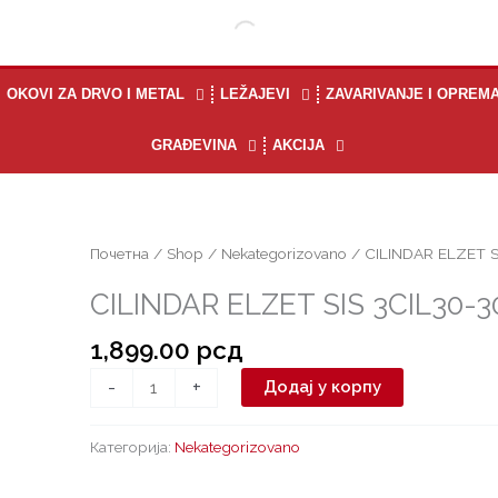
OKOVI ZA DRVO I METAL
LEŽAJEVI
ZAVARIVANJE I OPREM
GRAĐEVINA
AKCIJA
CILINDAR
Почетна
/
Shop
/
Nekategorizovano
/ CILINDAR ELZET S
ELZET
CILINDAR ELZET SIS 3CIL30-3
SIS
3CIL30-
1,899.00
рсд
30
количина
-
+
Додај у корпу
Категорија:
Nekategorizovano