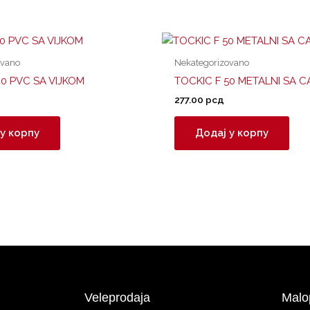
ovano
Nekategorizovano
40 PVC SA VIJKOM
TOCKIC F 50 METALNI SA 
277.00
рсд
у корпу
Додај у корпу
Veleprodaja
Malo