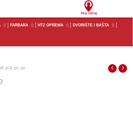
A
FARBARA
HTZ OPREMA
DVORIŠTE I BAŠTA
IS 3CIL30-30
0