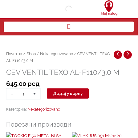
Пређи
на
садржај
CEV
VENTIL.TEXO
AL-
Почетна
/
Shop
/
Nekategorizovano
/ CEV VENTIL.TEXO
F110/3.0
AL-F110/3.0 M
M
CEV VENTIL.TEXO AL-F110/3.0 M
количина
645.00
рсд
-
+
Додај у корпу
Категорија:
Nekategorizovano
Повезани производи