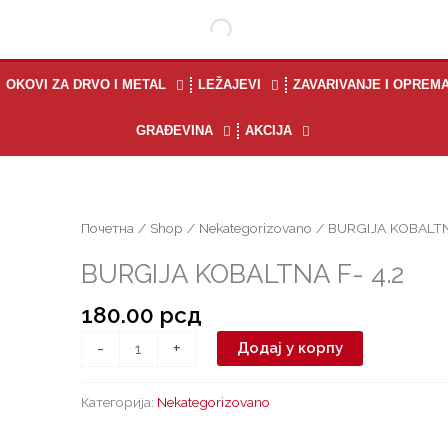
OKOVI ZA DRVO I METAL
LEŽAJEVI
ZAVARIVANJE I OPREM
GRAĐEVINA
AKCIJA
BURGIJA
Почетна
/
Shop
/
Nekategorizovano
/ BURGIJA KOBALTNA
KOBALTNA
BURGIJA KOBALTNA F- 4.2
F-
4.2
180.00
рсд
количина
-
+
Додај у корпу
Категорија:
Nekategorizovano