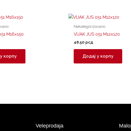
ovano
Nekategorizovano
051 M16x150
VIJAK JUS 051 M12x120
48.50
рсд
у корпу
Додај у корпу
Veleprodaja
Malo