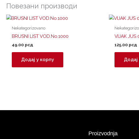
Повезани производи
Nekategorizovano
Nekategoriz
BRUSNI LIST VOD.No.1000
VIJAK JUS 
49.00
рсд
125.00
рсд
Додај у корпу
Додај 
Proizvodnja