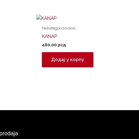
Nekategorizovano
KANAP
480.00
рсд
Додај у корпу
prodaja