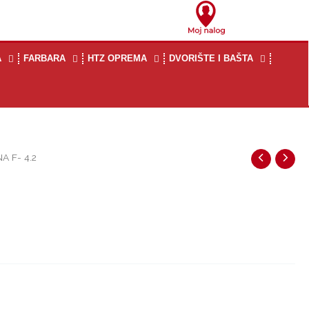
A
FARBARA
HTZ OPREMA
DVORIŠTE I BAŠTA
 F- 4.2