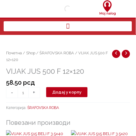
Пређи
на
садржај
VIJAK
JUS
500
Почетна
/
Shop
/
ŠRAFOVSKA ROBA
/ VIJAK JUS 500 F
F
12×120
12x120
VIJAK JUS 500 F 12×120
количина
58.50
рсд
-
+
Додај у корпу
Категорија:
ŠRAFOVSKA ROBA
Повезани производи