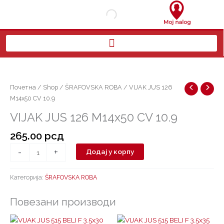
Пређи
на
садржај
VIJAK
JUS
126
Почетна
/
Shop
/
ŠRAFOVSKA ROBA
/ VIJAK JUS 126
M14x50
M14x50 CV 10.9
CV
VIJAK JUS 126 M14x50 CV 10.9
10.9
количина
265.00
рсд
-
+
Додај у корпу
Категорија:
ŠRAFOVSKA ROBA
Повезани производи