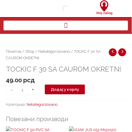
Пређи
на
садржај
TOCKIC
F
30
Почетна
/
Shop
/
Nekategorizovano
/ TOCKIC F 30 SA
SA
CAUROM OKRETNI
CAUROM
TOCKIC F 30 SA CAUROM OKRETNI
OKRETNI
количина
49.00
рсд
-
+
Додај у корпу
Категорија:
Nekategorizovano
Повезани производи