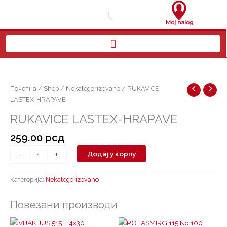
Пређи
на
садржај
RUKAVICE
LASTEX-
HRAPAVE
Почетна
/
Shop
/
Nekategorizovano
/ RUKAVICE
количина
LASTEX-HRAPAVE
RUKAVICE LASTEX-HRAPAVE
259.00
рсд
-
+
Додај у корпу
Категорија:
Nekategorizovano
Повезани производи