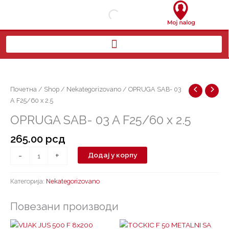
Пређи
на
садржај
OPRUGA
SAB-
03
Почетна
/
Shop
/
Nekategorizovano
/ OPRUGA SAB- 03
A
A F25/60 x 2.5
F25/60
OPRUGA SAB- 03 A F25/60 x 2.5
x
2.5
265.00
рсд
количина
-
+
Додај у корпу
Категорија:
Nekategorizovano
Повезани производи