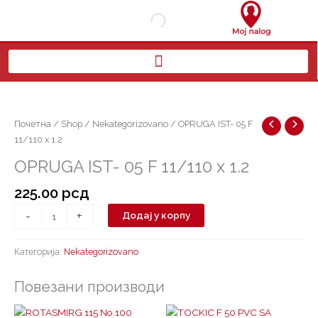
Пређи
на
садржај
OPRUGA
IST-
05
Почетна
/
Shop
/
Nekategorizovano
/ OPRUGA IST- 05 F
F
11/110 x 1.2
11/110
OPRUGA IST- 05 F 11/110 x 1.2
x
1.2
225.00
рсд
количина
-
+
Додај у корпу
Категорија:
Nekategorizovano
Повезани производи