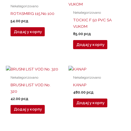
Nekategorizovano
Nekategorizovano
ROTASMIRG 115 No.100
TOCKIC F 50 PVC SA
54.00
рсд
VIJKOM
Додај у корпу
85.00
рсд
Додај у корпу
Nekategorizovano
Nekategorizovano
BRUSNI LIST VOD.No.
KANAP
320
480.00
рсд
42.00
рсд
Додај у корпу
Додај у корпу