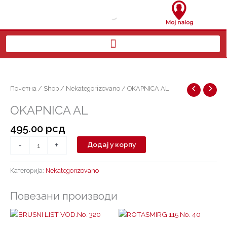
Пређи
на
садржај
OKAPNICA
AL
количина
Почетна
/
Shop
/
Nekategorizovano
/ OKAPNICA AL
OKAPNICA AL
495.00
рсд
-
+
Додај у корпу
Категорија:
Nekategorizovano
Повезани производи