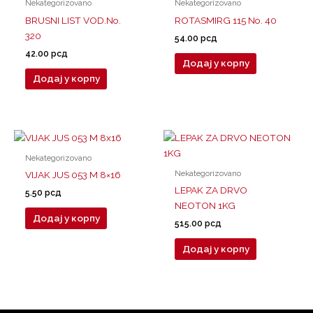
Nekategorizovano
Nekategorizovano
BRUSNI LIST VOD.No.
ROTASMIRG 115 No. 40
320
54.00
рсд
42.00
рсд
Додај у корпу
Додај у корпу
Nekategorizovano
Nekategorizovano
VIJAK JUS 053 M 8×16
LEPAK ZA DRVO
5.50
рсд
NEOTON 1KG
Додај у корпу
515.00
рсд
Додај у корпу