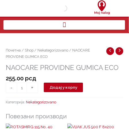
Пређи
на
садржај
NAOCARE
PROVIDNE
GUMICA
Почетна
/
Shop
/
Nekategorizovano
/ NAOCARE
ECO
PROVIDNE GUMICA ECO
количина
NAOCARE PROVIDNE GUMICA ECO
255.00
рсд
-
+
Додај у корпу
Категорија:
Nekategorizovano
Повезани производи