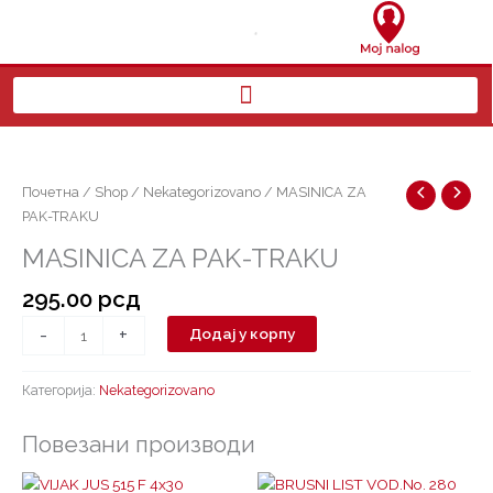
Пређи
на
садржај
MASINICA
ZA
PAK-
Почетна
/
Shop
/
Nekategorizovano
/ MASINICA ZA
TRAKU
PAK-TRAKU
количина
MASINICA ZA PAK-TRAKU
295.00
рсд
-
+
Додај у корпу
Категорија:
Nekategorizovano
Повезани производи