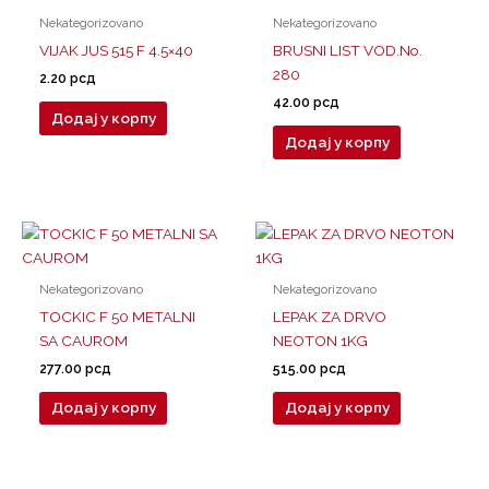
Nekategorizovano
Nekategorizovano
VIJAK JUS 515 F 4.5×40
BRUSNI LIST VOD.No.
280
2.20
рсд
42.00
рсд
Додај у корпу
Додај у корпу
Nekategorizovano
Nekategorizovano
TOCKIC F 50 METALNI
LEPAK ZA DRVO
SA CAUROM
NEOTON 1KG
277.00
рсд
515.00
рсд
Додај у корпу
Додај у корпу