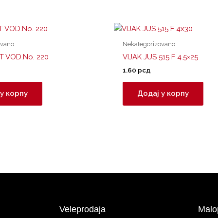
ovano
Nekategorizovano
T VOD.No. 220
VIJAK JUS 515 F 4.5×25
1.60
рсд
у корпу
Додај у корпу
Veleprodaja
Malo