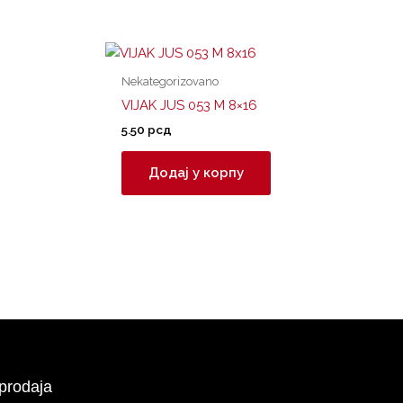
Nekategorizovano
VIJAK JUS 053 M 8×16
5.50
рсд
Додај у корпу
prodaja