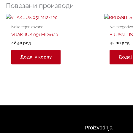
Повезани производи
Nekategorizovano
Nekategoriz
VIJAK JUS 051 M12x120
BRUSNI LIS
48.50
рсд
42.00
рсд
Додај у корпу
Додај 
Proizvodnja