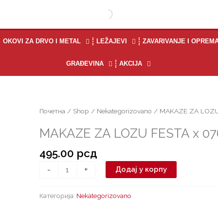
OKOVI ZA DRVO I METAL
LEŽAJEVI
ZAVARIVANJE I OPREM
GRAĐEVINA
AKCIJA
MAKAZE
Почетна
/
Shop
/
Nekategorizovano
/ MAKAZE ZA LOZU
ZA
MAKAZE ZA LOZU FESTA x 07
LOZU
FESTA
495.00
рсд
x
07603
-
+
Додај у корпу
количина
Категорија:
Nekategorizovano