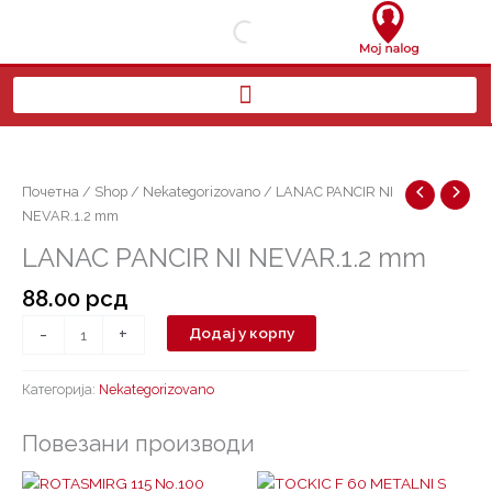
Пређи
на
садржај
LANAC
PANCIR
NI
Почетна
/
Shop
/
Nekategorizovano
/ LANAC PANCIR NI
NEVAR.1.2
NEVAR.1.2 mm
mm
LANAC PANCIR NI NEVAR.1.2 mm
количина
88.00
рсд
-
+
Додај у корпу
Категорија:
Nekategorizovano
Повезани производи