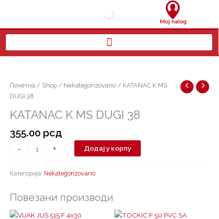
Пређи
на
садржај
KATANAC
K
MS
Почетна
/
Shop
/
Nekategorizovano
/ KATANAC K MS
DUGI
DUGI 38
38
KATANAC K MS DUGI 38
количина
355.00
рсд
-
+
Додај у корпу
Категорија:
Nekategorizovano
Повезани производи