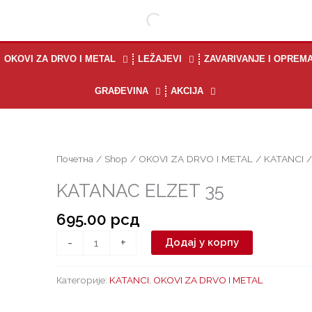
OKOVI ZA DRVO I METAL
LEŽAJEVI
ZAVARIVANJE I OPREM
GRAĐEVINA
AKCIJA
KATANAC
Почетна
/
Shop
/
OKOVI ZA DRVO I METAL
/
KATANCI
/
ELZET
KATANAC ELZET 35
35
количина
695.00
рсд
-
+
Додај у корпу
Категорије:
KATANCI
,
OKOVI ZA DRVO I METAL