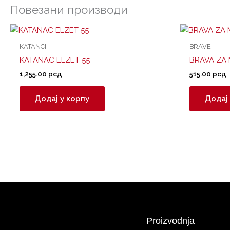
Повезани производи
KATANCI
BRAVE
KATANAC ELZET 55
BRAVA ZA 
1,255.00
рсд
515.00
рсд
Додај у корпу
Додај 
Proizvodnja