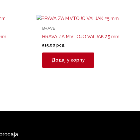
BRAVE
5mm
BRAVA ZA M.V.TOJO VALJAK 25 mm
515.00
рсд
Додај у корпу
prodaja