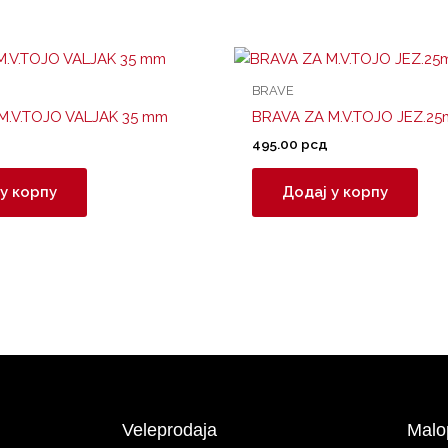
BRAVE
M.V.TOJO VALJAK 35 mm
BRAVA ZA M.V.TOJO JEZ.2
495.00
рсд
у корпу
Додај у корпу
Veleprodaja
Malo