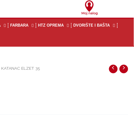
A
FARBARA
HTZ OPREMA
DVORIŠTE I BAŠTA
 KATANAC ELZET 35