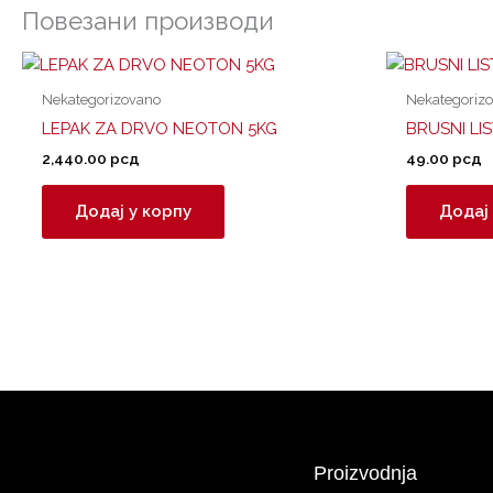
Повезани производи
Nekategorizovano
Nekategoriz
LEPAK ZA DRVO NEOTON 5KG
BRUSNI LI
2,440.00
рсд
49.00
рсд
Додај у корпу
Додај 
Proizvodnja