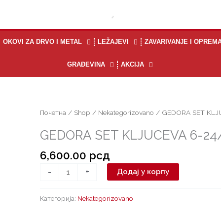
OKOVI ZA DRVO I METAL
LEŽAJEVI
ZAVARIVANJE I OPREM
GRAĐEVINA
AKCIJA
GEDORA
Почетна
/
Shop
/
Nekategorizovano
/ GEDORA SET KLJ
SET
GEDORA SET KLJUCEVA 6-24
KLJUCEVA
6-
6,600.00
рсд
24/30
количина
-
+
Додај у корпу
Категорија:
Nekategorizovano