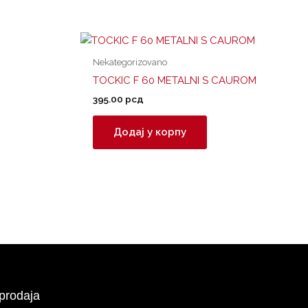
Nekategorizovano
TOCKIC F 60 METALNI S CAUROM
395.00
рсд
Додај у корпу
prodaja