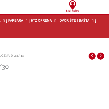
A
FARBARA
HTZ OPREMA
DVORIŠTE I BAŠTA
UCEVA 6-24/30
/30