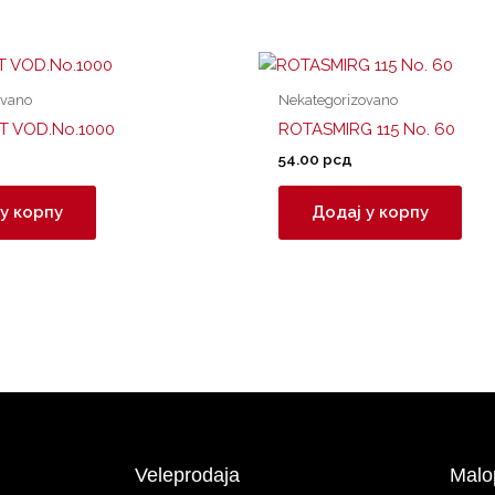
ovano
Nekategorizovano
ST VOD.No.1000
ROTASMIRG 115 No. 60
54.00
рсд
у корпу
Додај у корпу
Veleprodaja
Malo