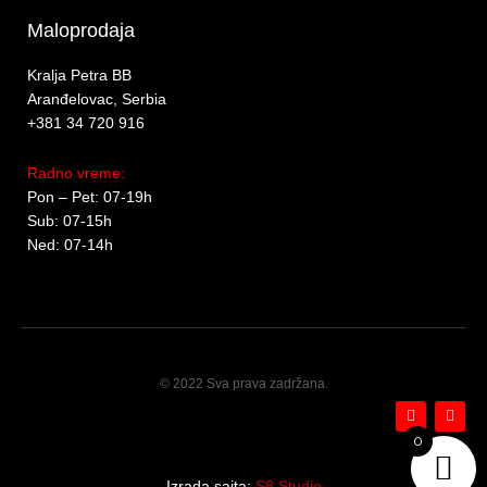
Maloprodaja
Kralja Petra BB
Aranđelovac, Serbia
+381 34 720 916
Radno vreme:
Pon – Pet: 07-19h
Sub: 07-15h
Ned: 07-14h
© 2022 Sva prava zadržana.
F
I
a
n
c
s
0
e
t
b
a
o
g
Izrada sajta:
S8 Studio