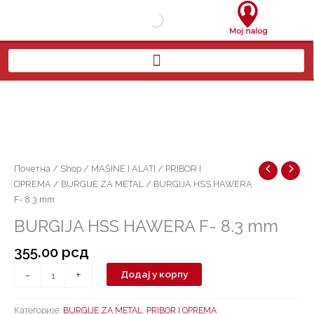
Пређи
на
садржај
BURGIJA
HSS
HAWERA
F-
8.3
mm
Почетна
/
Shop
/
MAŠINE I ALATI
/
PRIBOR I
количина
OPREMA
/
BURGIJE ZA METAL
/ BURGIJA HSS HAWERA
F- 8.3 mm
BURGIJA HSS HAWERA F- 8.3 mm
355.00
рсд
-
+
Додај у корпу
Категорије:
BURGIJE ZA METAL
,
PRIBOR I OPREMA