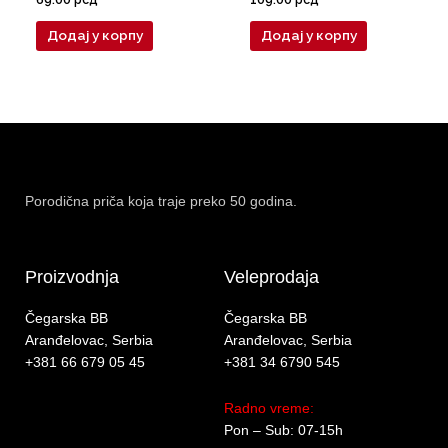
Додај у корпу
Додај у корпу
Porodična priča koja traje preko 50 godina.
Proizvodnja
Veleprodaja
Čegarska BB
Čegarska BB
Aranđelovac, Serbia
Aranđelovac, Serbia
+381 66 679 05 45
+381 34 6790 545
Radno vreme:
Pon – Sub: 07-15h