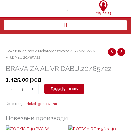
Пређи
на
садржај
BRAVA
ZA
AL
Почетна
/
Shop
/
Nekategorizovano
/ BRAVA ZA AL
VR.DAB.J.20/85/22
VR.DAB.J.20/85/22
количина
BRAVA ZA AL VR.DAB.J.20/85/22
1,425.00
рсд
-
+
Додај у корпу
Категорија:
Nekategorizovano
Повезани производи