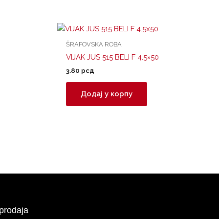
ŠRAFOVSKA ROBA
VIJAK JUS 515 BELI F 4.5×50
3.80
рсд
Додај у корпу
prodaja