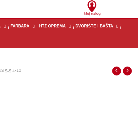
A
FARBARA
HTZ OPREMA
DVORIŠTE I BAŠTA
S 515 4×16