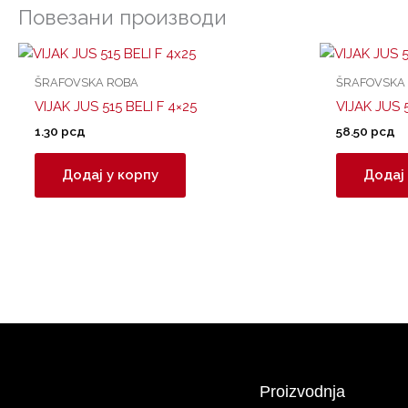
Повезани производи
ŠRAFOVSKA ROBA
ŠRAFOVSKA
VIJAK JUS 515 BELI F 4×25
VIJAK JUS 
1.30
рсд
58.50
рсд
Додај у корпу
Додај 
Proizvodnja