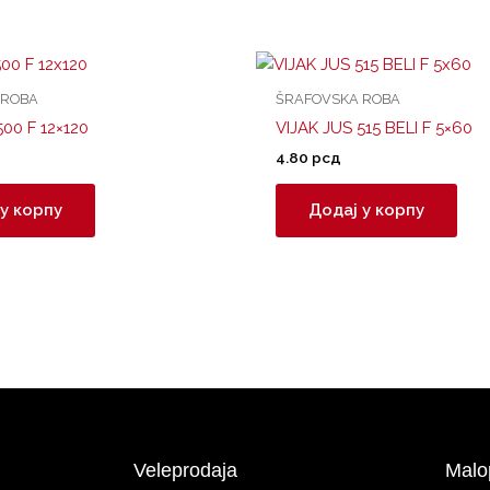
 ROBA
ŠRAFOVSKA ROBA
500 F 12×120
VIJAK JUS 515 BELI F 5×60
4.80
рсд
у корпу
Додај у корпу
Veleprodaja
Malo