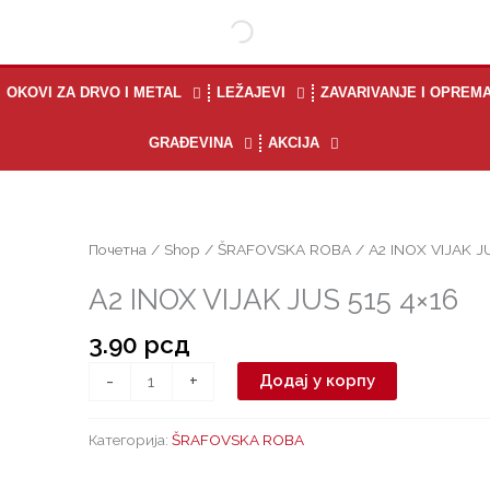
OKOVI ZA DRVO I METAL
LEŽAJEVI
ZAVARIVANJE I OPREM
GRAĐEVINA
AKCIJA
A2
Почетна
/
Shop
/
ŠRAFOVSKA ROBA
/ A2 INOX VIJAK JU
INOX
A2 INOX VIJAK JUS 515 4×16
VIJAK
JUS
3.90
рсд
515
4x16
-
+
Додај у корпу
количина
Категорија:
ŠRAFOVSKA ROBA