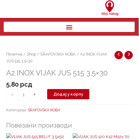
Пређи
на
садржај
A2
INOX
VIJAK
Почетна
/
Shop
/
ŠRAFOVSKA ROBA
/ A2 INOX VIJAK
JUS
JUS 515 3.5×30
515
A2 INOX VIJAK JUS 515 3.5×30
3.5x30
количина
5.80
рсд
-
+
Додај у корпу
Категорија:
ŠRAFOVSKA ROBA
Повезани производи