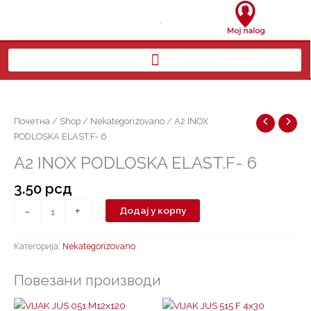
Пређи
на
садржај
A2
INOX
PODLOSKA
Почетна
/
Shop
/
Nekategorizovano
/ A2 INOX
ELAST.F-
PODLOSKA ELAST.F- 6
6
A2 INOX PODLOSKA ELAST.F- 6
количина
3.50
рсд
-
+
Додај у корпу
Категорија:
Nekategorizovano
Повезани производи