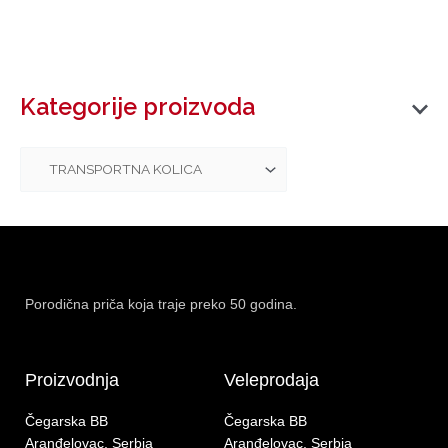
Kategorije proizvoda
Porodična priča koja traje preko 50 godina.
Proizvodnja
Veleprodaja
Čegarska BB
Čegarska BB
Aranđelovac, Serbia
Aranđelovac, Serbia