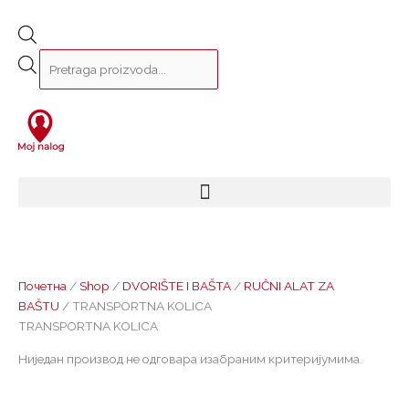
Почетна
/
Shop
/
DVORIŠTE I BAŠTA
/
RUČNI ALAT ZA
BAŠTU
/ TRANSPORTNA KOLICA
TRANSPORTNA KOLICA
Ниједан производ не одговара изабраним критеријумима.