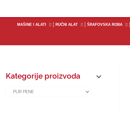
Пређи
на
садржај
MAŠINE I ALATI
RUČNI ALAT
ŠRAFOVSKA ROBA
Kategorije proizvoda