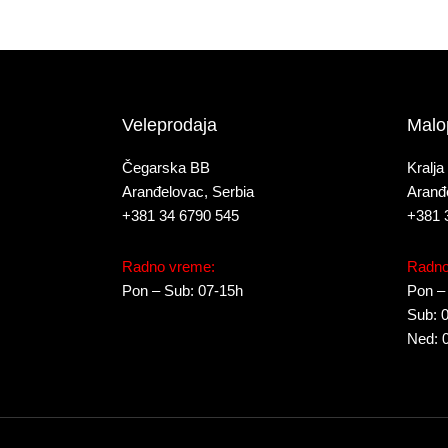
Veleprodaja
Malo
Čegarska BB
Kralja
Aranđelovac, Serbia
Aranđ
+381 34 6790 545
+381 
Radno vreme:
Radno
Pon – Sub: 07-15h
Pon –
Sub: 
Ned: 