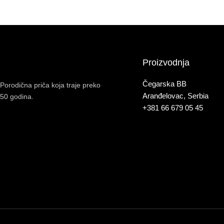
Proizvodnja
Čegarska BB
Porodična priča koja traje preko
Aranđelovac, Serbia
50 godina.
+381 66 679 05 45