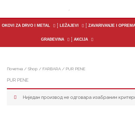
OKOVI ZA DRVO I METAL
LEŽAJEVI
ZAVARIVANJE I OPREM
GRAĐEVINA
AKCIJA
Почетна
/
Shop
/
FARBARA
/ PUR PENE
PUR PENE
Ниједан производ не одговара изабраним критер