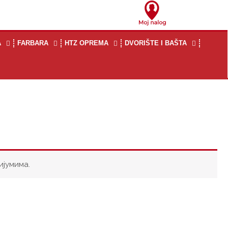
A
FARBARA
HTZ OPREMA
DVORIŠTE I BAŠTA
ијумима.