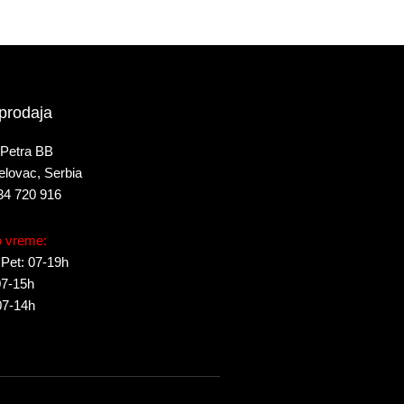
prodaja
 Petra BB
elovac, Serbia
34 720 916
 vreme:
 Pet: 07-19h
07-15h
07-14h