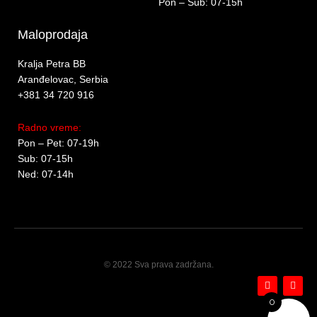
Pon – Sub: 07-15h
Maloprodaja
Kralja Petra BB
Aranđelovac, Serbia
+381 34 720 916
Radno vreme:
Pon – Pet: 07-19h
Sub: 07-15h
Ned: 07-14h
© 2022 Sva prava zadržana.
F
I
a
n
c
s
0
e
t