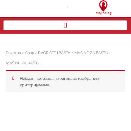
Пређи
на
садржај
Почетна
/
Shop
/
DVORIŠTE I BAŠTA
/ MAŠINE ZA BAŠTU
MAŠINE ZA BAŠTU
Ниједан производ не одговара изабраним
критеријумима.