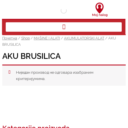
Пређи
на
садржај
Почетна
/
Shop
/
MAŠINE I ALATI
/
AKUMULATORSKI ALAT
/ AKU
BRUSILICA
AKU BRUSILICA
Ниједан производ не одговара изабраним
критеријумима.