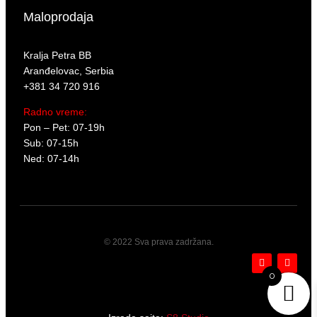
Maloprodaja
Kralja Petra BB
Aranđelovac, Serbia
+381 34 720 916
Radno vreme:
Pon – Pet: 07-19h
Sub: 07-15h
Ned: 07-14h
© 2022 Sva prava zadržana.
F
I
a
n
0
c
s
e
t
b
a
o
g
o
r